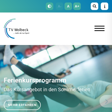
A-
A
A+
Ferienkursprogramm
Das Kursangebot in den Sommerferien
MEHR ERFAHREN