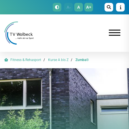
A-
A
A+
Fitness & Rehasport
Kurse A bis Z
Zumba®